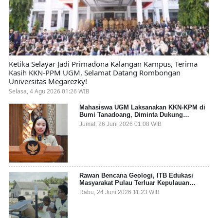
Ketika Selayar Jadi Primadona Kalangan Kampus, Terima
Kasih KKN-PPM UGM, Selamat Datang Rombongan
Universitas Megarezky!
Selasa, 4 Agu 2026 01:26 WIB
Mahasiswa UGM Laksanakan KKN-KPM di
Bumi Tanadoang, Diminta Dukung
Gemerlap dan Beri Solusi pada Persoalan
Jumat, 26 Juni 2026 01:08 WIB
Sampah Pesisir
Rawan Bencana Geologi, ITB Edukasi
Masyarakat Pulau Terluar Kepulauan
Selayar Terkait Mitigasi Berbasis Kawasan
Rabu, 24 Juni 2026 11:23 WIB
Pesisir