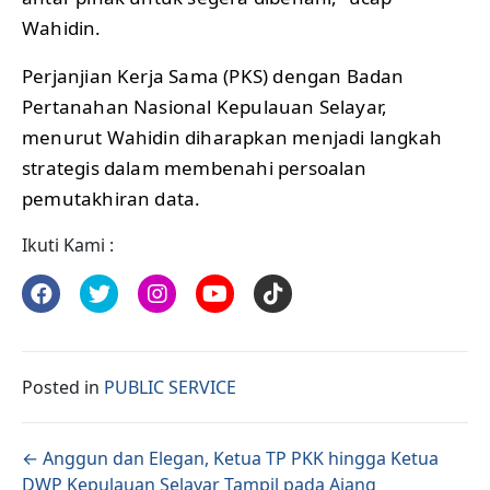
Wahidin.
Perjanjian Kerja Sama (PKS) dengan Badan
Pertanahan Nasional Kepulauan Selayar,
menurut Wahidin diharapkan menjadi langkah
strategis dalam membenahi persoalan
pemutakhiran data.
Ikuti Kami :
Posted in
PUBLIC SERVICE
Posts navigation
← Anggun dan Elegan, Ketua TP PKK hingga Ketua
DWP Kepulauan Selayar Tampil pada Ajang