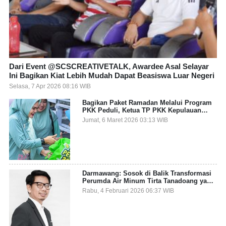
Dari Event @SCSCREATIVETALK, Awardee Asal Selayar
Ini Bagikan Kiat Lebih Mudah Dapat Beasiswa Luar Negeri
Selasa, 7 Apr 2026 08:16 WIB
Bagikan Paket Ramadan Melalui Program
PKK Peduli, Ketua TP PKK Kepulauan
Selayar: Puasa Adalah Ajang Melatih
Jumat, 6 Maret 2026 03:13 WIB
Kepekaan Sosial
Darmawang: Sosok di Balik Transformasi
Perumda Air Minum Tirta Tanadoang yang
Makin Inovatif
Rabu, 4 Februari 2026 06:37 WIB