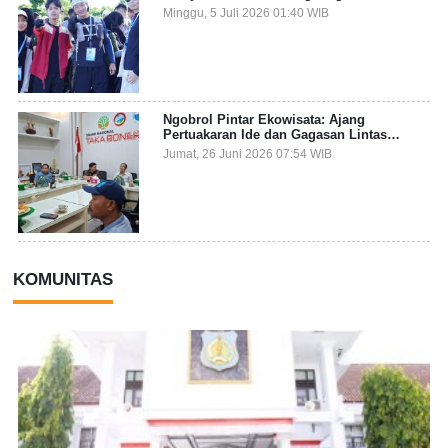
Dalami Kearifan Lokal Bumi Tanadoang
Minggu, 5 Juli 2026 01:40 WIB
Ngobrol Pintar Ekowisata: Ajang
Pertuakaran Ide dan Gagasan Lintas
Sektor
Jumat, 26 Juni 2026 07:54 WIB
KOMUNITAS